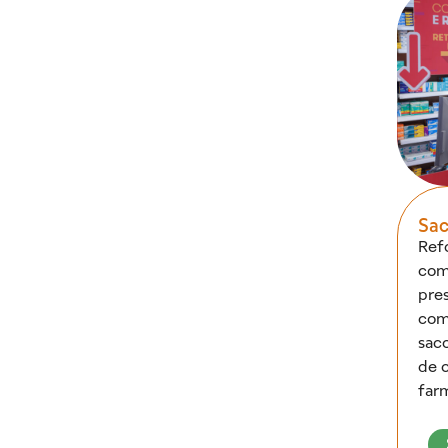
Sac
Ref
com
pre
com
saco
de 
far