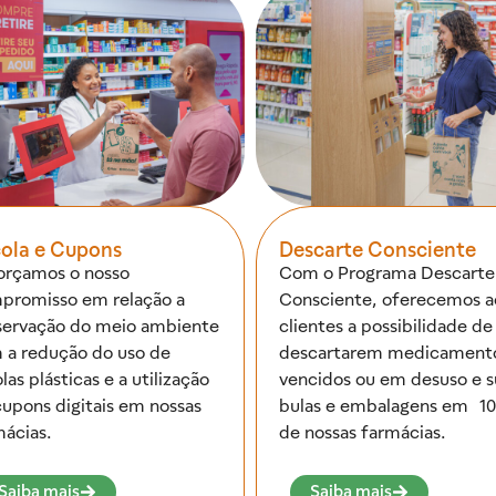
ola e Cupons
Descarte Consciente
orçamos o nosso
Com o Programa Descarte
promisso em relação a
Consciente, oferecemos a
servação do meio ambiente
clientes a possibilidade de
 a redução do uso de
descartarem medicament
las plásticas e a utilização
vencidos ou em desuso e s
cupons digitais em nossas
bulas e embalagens em 1
mácias.
de nossas farmácias.
Saiba mais
Saiba mais