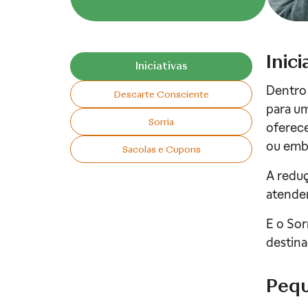
Inici
Iniciativas
Dentro 
Descarte Consciente
para um
Sorria
oferece
ou emb
Sacolas e Cupons
A reduç
atenden
E o Sor
destina
Pequ