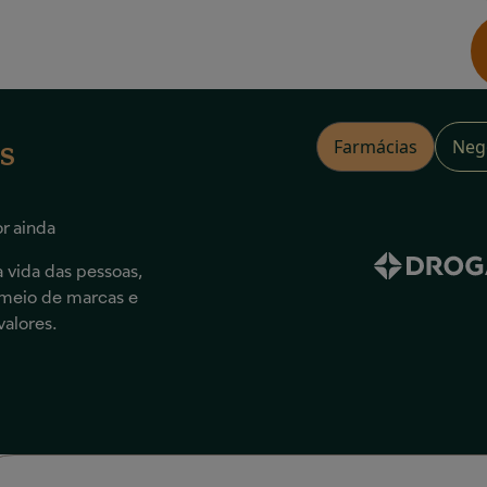
as
Farmácias
Neg
r ainda
vida das pessoas,
 meio de marcas e
valores.