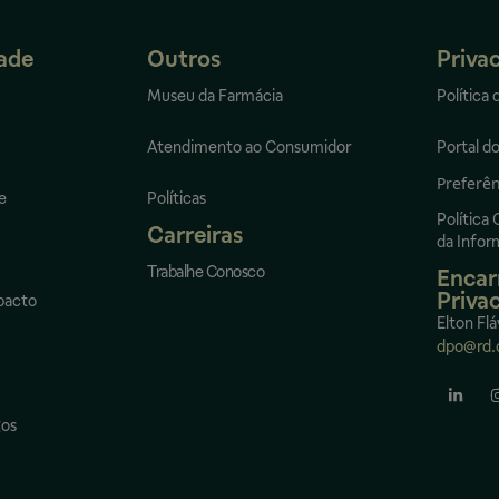
dade
Outros
Priva
Museu da Farmácia
Política 
Atendimento ao Consumidor
Portal do
Preferên
e
Políticas
Política
Carreiras
da Info
Trabalhe Conosco
Encar
Priva
pacto
Elton Flá
dpo@rd.
gos