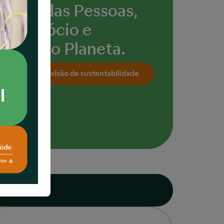
Saúde das Pessoas,
do Negócio e
do nosso Planeta.
onheça nossa visão de sustentabilidade