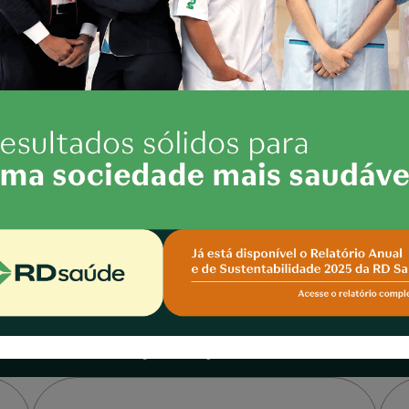
C
ue acontece por aqui.