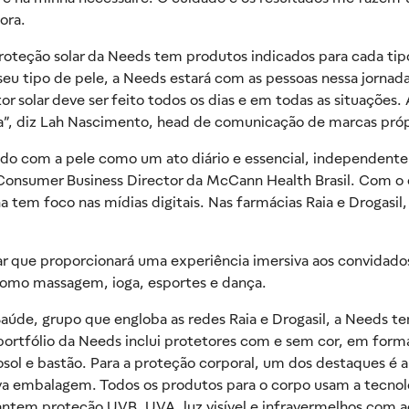
tora.
teção solar da Needs tem produtos indicados para cada tipo 
eu tipo de pele, a Needs estará com as pessoas nessa jornada
 solar deve ser feito todos os dias e em todas as situações
ta”, diz Lah Nascimento, head de comunicação de marcas pró
o com a pele como um ato diário e essencial, independent
, Consumer Business Director da McCann Health Brasil. Com o 
tem foco nas mídias digitais. Nas farmácias Raia e Drogasil, a
.
 que proporcionará uma experiência imersiva aos convidados.
 como massagem, ioga, esportes e dança.
aúde, grupo que engloba as redes Raia e Drogasil, a Needs te
o portfólio da Needs inclui protetores com e sem cor, em form
erosol e bastão. Para a proteção corporal, um dos destaques é
ova embalagem. Todos os produtos para o corpo usam a tecnol
arantem proteção UVB, UVA, luz visível e infravermelhos com 