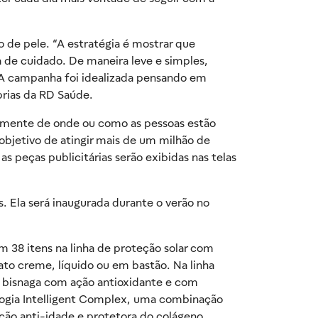
de pele. “A estratégia é mostrar que
 de cuidado. De maneira leve e simples,
. A campanha foi idealizada pensando em
prias da RD Saúde.
emente de onde ou como as pessoas estão
objetivo de atingir mais de um milhão de
s peças publicitárias serão exibidas nas telas
 Ela será inaugurada durante o verão no
m 38 itens na linha de proteção solar com
ato creme, líquido ou em bastão. Na linha
 a bisnaga com ação antioxidante e com
ogia
Intelligent Complex, uma combinação
ação anti-idade e protetora do colágeno.