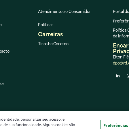
Atendimento ao Consumidor
Portal do
Preferên
e
Políticas
Política
Carreiras
da Info
Trabalhe Conosco
Encar
Priva
pacto
Elton Flá
dpo@rd.
gos
identidade; personalizar seu acesso; e
o de sua funcionalidade. Alguns cookies são
Preferências