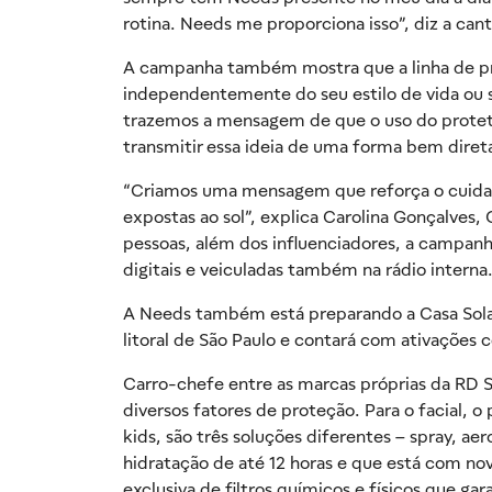
rotina. Needs me proporciona isso”, diz a can
A campanha também mostra que a linha de pro
independentemente do seu estilo de vida ou s
trazemos a mensagem de que o uso do protetor
transmitir essa ideia de uma forma bem dire
“Criamos uma mensagem que reforça o cuidad
expostas ao sol”, explica Carolina Gonçalves
pessoas, além dos influenciadores, a campanha 
digitais e veiculadas também na rádio interna
A Needs também está preparando a Casa Solar
litoral de São Paulo e contará com ativações
Carro-chefe entre as marcas próprias da RD S
diversos fatores de proteção. Para o facial, 
kids, são três soluções diferentes – spray, a
hidratação de até 12 horas e que está com n
exclusiva de filtros químicos e físicos que g