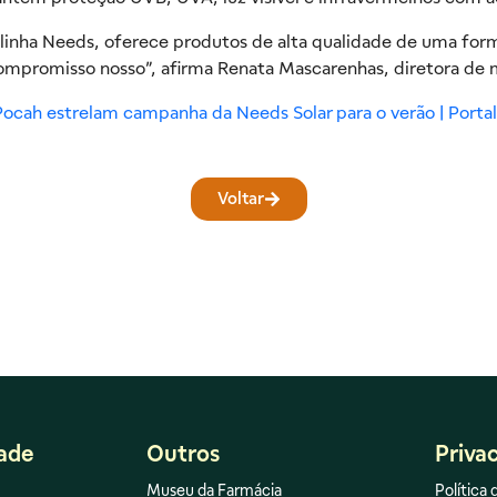
a linha Needs, oferece produtos de alta qualidade de uma fo
compromisso nosso”, afirma Renata Mascarenhas, diretora de 
 Pocah estrelam campanha da Needs Solar para o verão | Porta
Voltar
dade
Outros
Priva
Museu da Farmácia
Política 