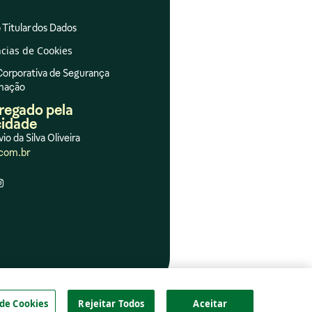
 Titular dos Dados
cias de Cookies
 Corporativa de Segurança
rmação
regado pela
cidade
vio da Silva Oliveira
com.br
 de Cookies
Rejeitar Todos
Aceitar