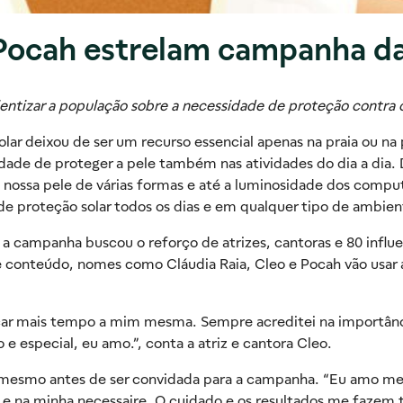
 Pocah estrelam campanha da
ientizar a população sobre a necessidade de proteção contra o
lar deixou de ser um recurso essencial apenas na praia ou n
idade de proteger a pele também nas atividades do dia a dia
nossa pele de várias formas e até a luminosidade dos computa
de proteção solar todos os dias e em qualquer tipo de ambie
 a campanha buscou o reforço de atrizes, cantoras e 80 influ
conteúdo, nomes como Cláudia Raia, Cleo e Pocah vão usar as
ar mais tempo a mim mesma. Sempre acreditei na importânci
e especial, eu amo.”, conta a atriz e cantora Cleo.
esmo antes de ser convidada para a campanha. “Eu amo me 
e na minha necessaire. O cuidado e os resultados me fazem t