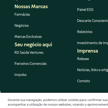
Nossas Marcas
Painel ESG
Farmácias
Descarte Conscient
Negócios
Relatórios
Marcas Exclusivas
Investimento de Im
Seu negócio aqui
Imprensa
RD Saúde Ventures
Release
Parceiros Comerciais
Notícias, links e arti
Impulso
Contato
Durante sua navegação, podemos utilizar cookies para: confirmar sua 
acompanhar a utilização de nossos websites, visando o aprimorament