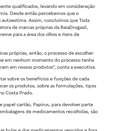
mente qualificados, levando em consideração
demia. Desde então percebemos que o
 autoestima. Assim, concluímos que Toda
etora de marcas próprias da RaiaDrogasil,
eme para a área dos olhos e itens de
icas próprias, então, o processo de escolher
ir que em nenhum momento do processo tenha
ram em nossos produtos”, conta a executiva.
tar sobre os benefícios e funções de cada
cer os produtos, sobre as formulações, tipos
no Costa Prado.
 papel cartão, Papirus, para devolver parte
s embalagens de medicamentos recolhidas, são
as bulas e dos medicamentos vencidos e fora