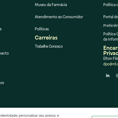
Museu da Farmácia
Política 
Atendimento ao Consumidor
Portal do
Preferên
e
Políticas
Política
Carreiras
da Info
Trabalhe Conosco
Encar
Priva
pacto
Elton Flá
dpo@rd.
gos
identidade; personalizar seu acesso; e