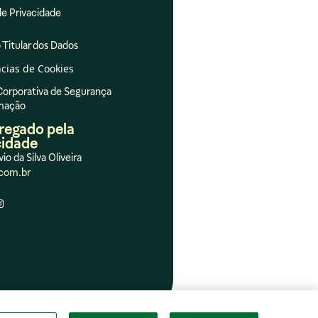
de Privacidade
 Titular dos Dados
cias de Cookies
 Corporativa de Segurança
rmação
regado pela
cidade
vio da Silva Oliveira
com.br