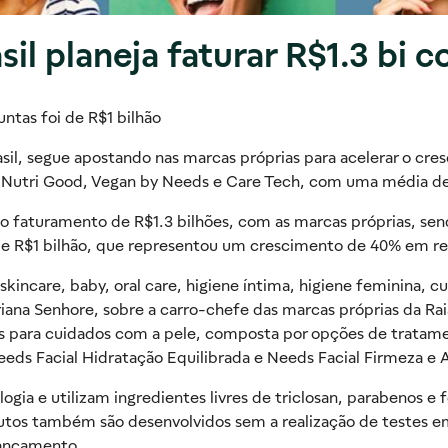
sil planeja faturar R$1.3 bi
ntas foi de R$1 bilhão
sil, segue apostando nas marcas próprias para acelerar o cre
, Nutri Good, Vegan by Needs e Care Tech, com uma média de
ar o faturamento de R$1.3 bilhões, com as marcas próprias, s
de R$1 bilhão, que representou um crescimento de 40% em re
incare, baby, oral care, higiene íntima, higiene feminina, cu
iana Senhore, sobre a carro-chefe das marcas próprias da Rai
os para cuidados com a pele, composta por opções de tratamen
eds Facial Hidratação Equilibrada e Needs Facial Firmeza e A
gia e utilizam ingredientes livres de triclosan, parabenos e
odutos também são desenvolvidos sem a realização de testes 
lançamento.