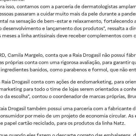
ara isso, contamos com a parceria de dermatologistas ampla
pessoas passaram a cuidar muito mais da pele durante a pan
l na sensação de bem-estar e relaxamento, fortalecendo a
o desenvolvimento e lançamento dos produtos”, ressalta a dir
meses a linha antissinais deve receber complementos com cr
RD, Camila Margelo, conta que a Raia Drogasil não possui fábr
rcas próprias conta com uma rigorosa avaliação, para garant
ingredientes banidos, como parabenos e formol, que não ent
 Raia Drogasil conta com ações de endomarketing, para orien
rketing para todo o time de lojas serem orientados a conhe
o da escolha”, contou o coordenador de marcas próprias, Bru
Raia Drogasil também possui uma parceria com a fabricante de
 consumidor por meio de um projeto de economia circular. A
e papel cartão reciclado, para os produtos da linha Natz.
ue quando eles fazem o descarte correto das embalagens, d