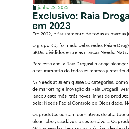
junho 22, 2023
Exclusivo: Raia Droga
em 2023
Em 2022, o faturamento de todas as marcas ju
O grupo RD, formado pelas redes Raia e Droga
SKUs, divididos entre as marcas Needs, Natz
Para este ano, a Raia Drogasil planeja alcanç
o faturamento de todas as marcas juntas foi 
“A Needs atua em quase 50 categorias, como sk
de marketing e inovação da Raia Drogasil, Mar
lançou este mês, três novas linhas de produt
pele: Needs Facial Controle de Oleosidade, Ne
Os produtos contam com ativos de alta tecnolo
clean label, saudáveis e sustentáveis. Os pr
48% as vendas das marcas próprias, desde o 