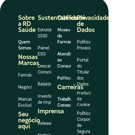
Sobre
Sustentabilidade
Outros
Privacidade
a RD
de
Saúde
Dados
Estratégia
Museu
2030
da
Quem
Farmácia
Política de
Somos
Painel
Privacidade
ESG
Atendimento
Nossas
ao
Portal
Marcas
Descarte
Consumidor
do
Consciente
Titular
Farmácias
Políticas
dos
Relatórios
Dados
Carreiras
Negócios
Preferências
Investimento
de
Marcas
Trabalhe
de Impacto
Cookies
Exclusivas
Conosco
Imprensa
Seu
Política
negócio
Corporativa
Release
aqui
de
Segurança