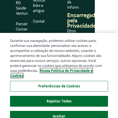
Notícias,
da
RD
links e
Informação
Saúde
artigos
Ventures
Encarregado
pela
Contato
Parceiros
Privacidade
Comerciais
Elton
Flávio
Impulso
Durante sua navegação, podemos utilizar cookies para:
da
confirmar sua identidade; personalizar seu acesso; e
Silva
acompanhar a utilização de nossos websites, visando o
Oliveira
aprimoramento de sua funcionalidade. Alguns cookies são
dpo@rd.com.br
essenciais para nossos serviços, outros opcionais. Você
poderá gerenciar os cookies que utilizamos de acordo com
suas preferências.
Nossa Política de Privacidade e
Cookies
Preferências de Cookies
Rejeitar Todos
© 2026 RaiaDrogasil – Todos os direitos reservados.
Aceitar
Tecnologia
Plank