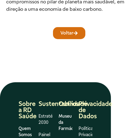
compromissos no pilar de planeta mais saudável, em
direção a uma economia de baixo carbono.
Voltar
Sobre
Sustentabilidade
Outros
Privacidade
a RD
de
Saúde
Dados
Estratégia
Museu
2030
da
Quem
Farmácia
Política de
Somos
Painel
Privacidade