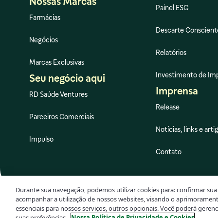
Nossas Marcas
Painel ESG
Farmácias
Descarte Conscient
Negócios
Relatórios
Marcas Exclusivas
Investimento de Im
Seu negócio aqui
Imprensa
RD Saúde Ventures
Release
Parceiros Comerciais
Notícias, links e arti
Impulso
Contato
Durante sua navegação, podemos utilizar cookies para: confirmar sua 
acompanhar a utilização de nossos websites, visando o aprimorament
essenciais para nossos serviços, outros opcionais. Você poderá geren
© 2026 RaiaDrogasil – Todos os direitos reservados.
Tecnologia
Plank
suas preferências.
Nossa Política de Privacidade e Cookies