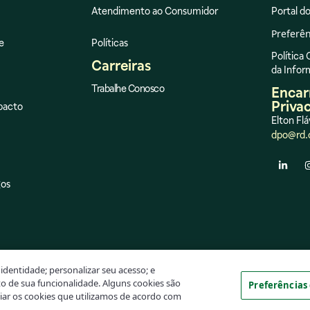
Atendimento ao Consumidor
Portal do
Preferên
e
Políticas
Política
Carreiras
da Info
Trabalhe Conosco
Encar
Priva
pacto
Elton Flá
dpo@rd.
gos
identidade; personalizar seu acesso; e
o de sua funcionalidade. Alguns cookies são
Preferências
ciar os cookies que utilizamos de acordo com