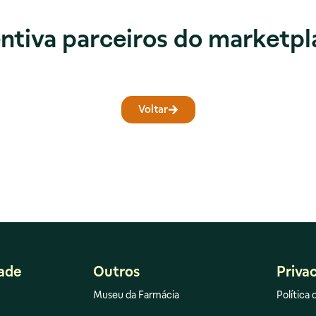
ntiva parceiros do marketpl
Voltar
dade
Outros
Priva
Museu da Farmácia
Política 