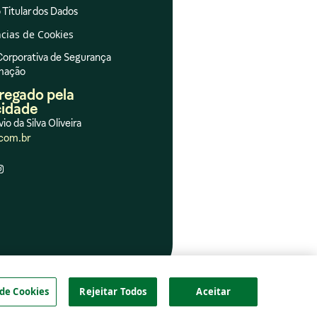
 Titular dos Dados
cias de Cookies
 Corporativa de Segurança
rmação
regado pela
cidade
vio da Silva Oliveira
com.br
 de Cookies
Rejeitar Todos
Aceitar