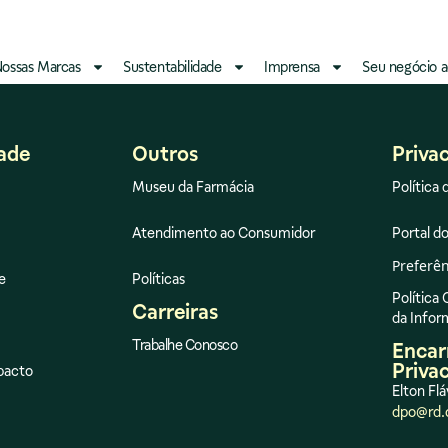
ossas Marcas
Sustentabilidade
Imprensa
Seu negócio a
dade
Outros
Priva
Museu da Farmácia
Política 
Atendimento ao Consumidor
Portal do
Preferên
e
Políticas
Política
Carreiras
da Info
Trabalhe Conosco
Encar
Priva
pacto
Elton Flá
dpo@rd.