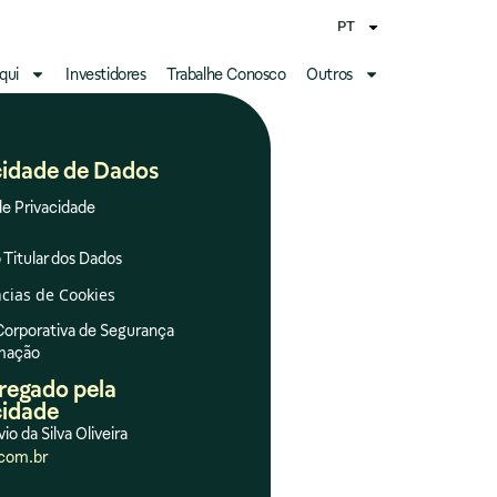
PT
qui
Investidores
Trabalhe Conosco
Outros
cidade de Dados
de Privacidade
 Titular dos Dados
cias de Cookies
 Corporativa de Segurança
rmação
regado pela
cidade
vio da Silva Oliveira
com.br