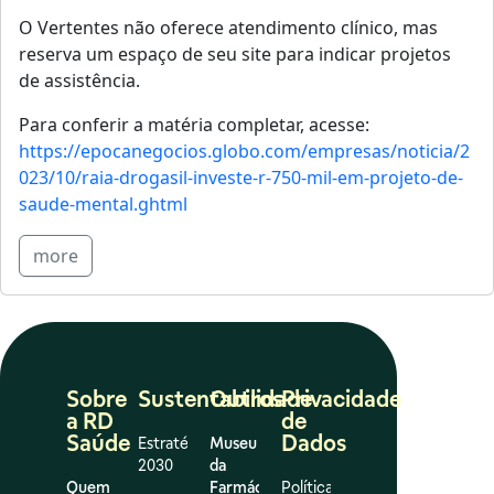
O Vertentes não oferece atendimento clínico, mas
reserva um espaço de seu site para indicar projetos
de assistência.
Para conferir a matéria completar, acesse:
https://epocanegocios.globo.com/empresas/noticia/2
023/10/raia-drogasil-investe-r-750-mil-em-projeto-de-
saude-mental.ghtml
more
Sobre
Sustentabilidade
Outros
Privacidade
a RD
de
Saúde
Dados
Estratégia
Museu
2030
da
Quem
Farmácia
Política de