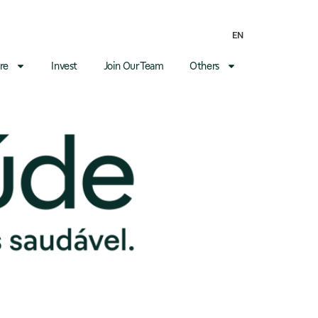
EN
re
Invest
Join Our Team
Others