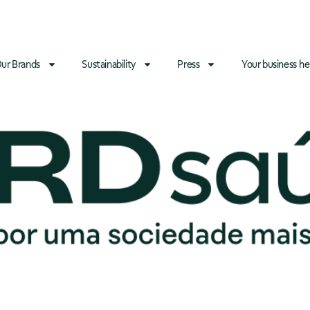
ur Brands
Sustainability
Press
Your business he