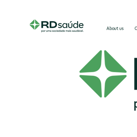
About us
O