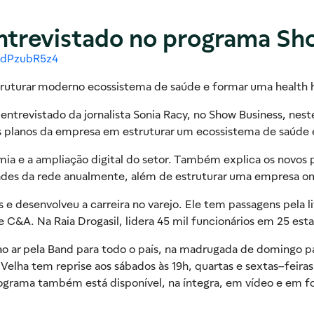
entrevistado no programa Sh
ndPzubR5z4
struturar moderno ecossistema de saúde e formar uma health 
 entrevistado da jornalista Sonia Racy, no Show Business, nest
 os planos da empresa em estruturar um ecossistema de saúde
ia e a ampliação digital do setor. Também explica os novos p
ades da rede anualmente, além de estruturar uma empresa o
 e desenvolveu a carreira no varejo. Ele tem passagens pela 
 C&A. Na Raia Drogasil, lidera 45 mil funcionários em 25 est
ao ar pela Band para todo o país, na madrugada de domingo pa
Velha tem reprise aos sábados às 19h, quartas e sextas–feiras
 programa também está disponível, na íntegra, em vídeo e em 