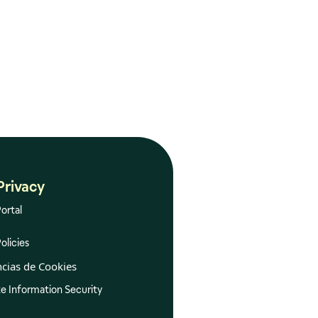
Privacy
ortal
olicies
ncias de Cookies
e Information Security