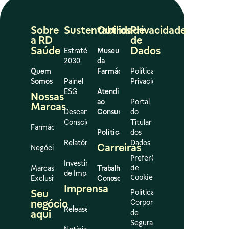
Sobre
Sustentabilidade
Outros
Privacidade
a RD
de
Saúde
Dados
Estratégia
Museu
2030
da
Quem
Farmácia
Política de
Somos
Painel
Privacidade
ESG
Atendimento
Nossas
ao
Portal
Marcas
Descarte
Consumidor
do
Consciente
Titular
Farmácias
Políticas
dos
Relatórios
Dados
Carreiras
Negócios
Preferências
Investimento
de
Marcas
Trabalhe
de Impacto
Cookies
Exclusivas
Conosco
Imprensa
Seu
Política
negócio
Corporativa
Release
aqui
de
Segurança