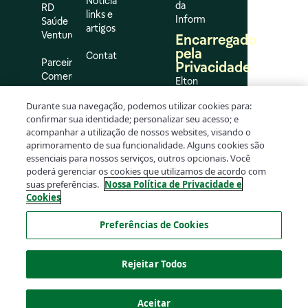
Notícias,
da
RD
links e
Informação
Saúde
artigos
Ventures
Encarregado
pela
Contato
Parceiros
Privacidade
Comerciais
Elton
Flávio
Impulso
Durante sua navegação, podemos utilizar cookies para:
da
confirmar sua identidade; personalizar seu acesso; e
Silva
acompanhar a utilização de nossos websites, visando o
Oliveira
aprimoramento de sua funcionalidade. Alguns cookies são
dpo@rd.com.br
essenciais para nossos serviços, outros opcionais. Você
poderá gerenciar os cookies que utilizamos de acordo com
suas preferências.
Nossa Política de Privacidade e
Cookies
Preferências de Cookies
Rejeitar Todos
© 2026 RaiaDrogasil – Todos os direitos reservados.
Aceitar
Tecnologia
Plank