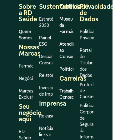
Sobre
Sustentabilidade
Outros
Privacidade
a RD
de
Saúde
Dados
Estratégia
Museu
2030
da
Quem
Farmácia
Política de
Somos
Painel
Privacidade
ESG
Atendimento
Nossas
ao
Portal
Marcas
Descarte
Consumidor
do
Consciente
Titular
Farmácias
Políticas
dos
Relatórios
Dados
Carreiras
Negócios
Preferências
Investimento
de
Marcas
Trabalhe
de Impacto
Cookies
Exclusivas
Conosco
Imprensa
Seu
Política
negócio
Corporativa
Release
aqui
de
Segurança
Notícias,
da
RD
links e
Informação
Saúde