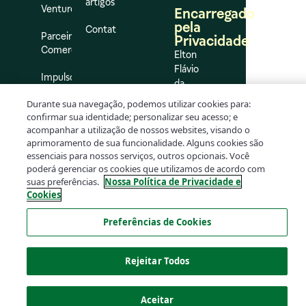
artigos
Ventures
Encarregado
pela
Contato
Parceiros
Privacidade
Comerciais
Elton
Flávio
Impulso
da
Silva
Durante sua navegação, podemos utilizar cookies para:
Oliveira
confirmar sua identidade; personalizar seu acesso; e
dpo@rd.com.br
acompanhar a utilização de nossos websites, visando o
aprimoramento de sua funcionalidade. Alguns cookies são
essenciais para nossos serviços, outros opcionais. Você
poderá gerenciar os cookies que utilizamos de acordo com
suas preferências.
Nossa Política de Privacidade e
Cookies
Preferências de Cookies
© 2026 RaiaDrogasil – Todos os direitos reservados.
Rejeitar Todos
Tecnologia
Plank
Aceitar