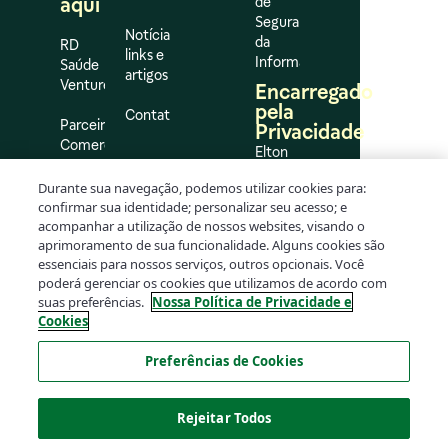
aqui
de
Segurança
Notícias,
da
RD
links e
Informação
Saúde
artigos
Ventures
Encarregado
pela
Contato
Parceiros
Privacidade
Comerciais
Elton
Flávio
Impulso
Durante sua navegação, podemos utilizar cookies para:
da
confirmar sua identidade; personalizar seu acesso; e
Silva
acompanhar a utilização de nossos websites, visando o
Oliveira
aprimoramento de sua funcionalidade. Alguns cookies são
dpo@rd.com.br
essenciais para nossos serviços, outros opcionais. Você
poderá gerenciar os cookies que utilizamos de acordo com
suas preferências.
Nossa Política de Privacidade e
Cookies
Preferências de Cookies
Rejeitar Todos