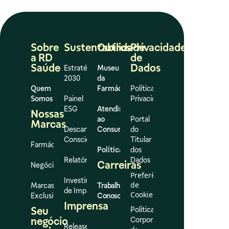
Sobre
Sustentabilidade
Outros
Privacidade
a RD
de
Saúde
Dados
Estratégia
Museu
2030
da
Quem
Farmácia
Política de
Somos
Painel
Privacidade
ESG
Atendimento
Nossas
ao
Portal
Marcas
Descarte
Consumidor
do
Consciente
Titular
Farmácias
Políticas
dos
Relatórios
Dados
Carreiras
Negócios
Preferências
Investimento
de
Marcas
Trabalhe
de Impacto
Cookies
Exclusivas
Conosco
Imprensa
Seu
Política
negócio
Corporativa
Release