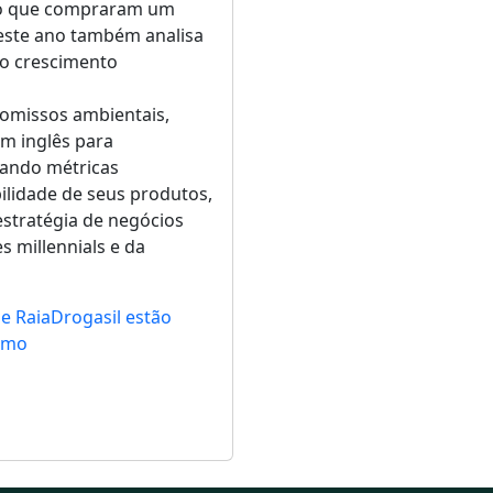
do que compraram um
deste ano também analisa
 o crescimento
romissos ambientais,
em inglês para
icando métricas
bilidade de seus produtos,
stratégia de negócios
s millennials e da
e RaiaDrogasil estão
umo