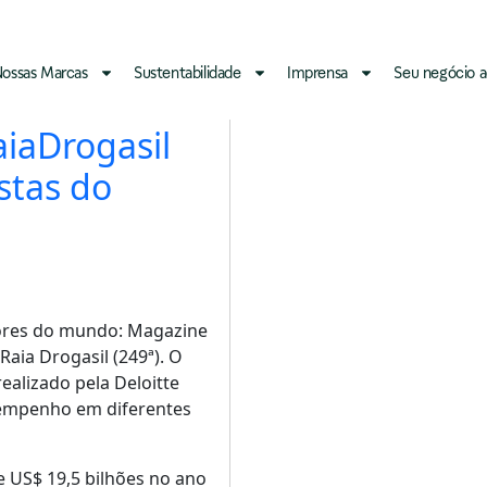
022
ossas Marcas
Sustentabilidade
Imprensa
Seu negócio a
aiaDrogasil
stas do
aiores do mundo: Magazine
 Raia Drogasil (249ª). O
ealizado pela Deloitte
sempenho em diferentes
de US$ 19,5 bilhões no ano