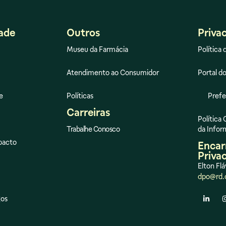
dade
Outros
Priva
Museu da Farmácia
Política 
Atendimento ao Consumidor
Portal do
e
Políticas
Prefe
Carreiras
Política
Trabalhe Conosco
da Info
pacto
Encar
Priva
Elton Flá
dpo@rd.
gos