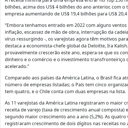
A receita mínima para uma empresa entrar no Top 250 no
bilhões, acima dos US$ 4 bilhões do ano anterior, com 
empresa aumentando de US$ 19,4 bilhões para US$ 20,4 
“Embora tenhamos entrado em 2022 com alguns ventos c
inflação, escassez de mão de obra, interrupção da cade
vírus ressurgindo -, os varejistas agora têm motivos par
destaca a economista-chefe global da Deloitte, Ira Kalish
provavelmente crescerão este ano, espera-se que os c
dinheiro e o comércio e o investimento transfronteiriço
acelerado.”
Comparado aos países da América Latina, o Brasil fica a
número de empresas listadas; o País tem cinco organizaç
tem quatro, e o Chile conta com duas empresas na lista.
As 11 varejistas da América Latina registraram o maior c
receita de varejo (taxa de crescimento anual composta) 
segundo maior crescimento ano a ano (5,2%). As quatro va
registraram crescimento de dois dígitos nas receitas no 