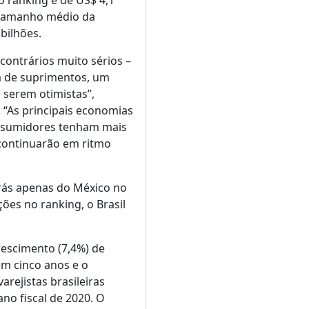
 ranking é de US$ 4,1
o tamanho médio da
bilhões.
ontrários muito sérios –
ia de suprimentos, um
a serem otimistas”,
. “As principais economias
onsumidores tenham mais
 continuarão em ritmo
trás apenas do México no
ões no ranking, o Brasil
rescimento (7,4%) de
em cinco anos e o
rejistas brasileiras
ano fiscal de 2020. O