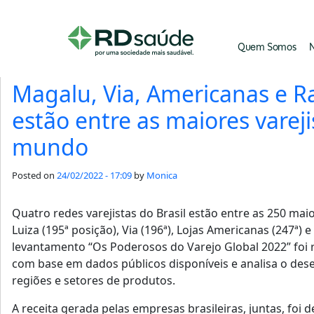
Daily Archives: 24/02/2
Quem Somos
N
Magalu, Via, Americanas e R
estão entre as maiores vareji
mundo
Posted on
24/02/2022 - 17:09
by
Monica
Quatro redes varejistas do Brasil estão entre as 250 m
Luiza (195ª posição), Via (196ª), Lojas Americanas (247ª) e
levantamento “Os Poderosos do Varejo Global 2022” foi r
com base em dados públicos disponíveis e analisa o de
regiões e setores de produtos.
A receita gerada pelas empresas brasileiras, juntas, foi 