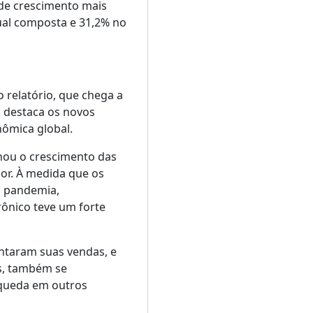
 de crescimento mais
ual composta e 31,2% no
o relatório, que chega a
, destaca os novos
nômica global.
nou o crescimento das
ior. À medida que os
a pandemia,
rônico teve um forte
entaram suas vendas, e
as, também se
queda em outros