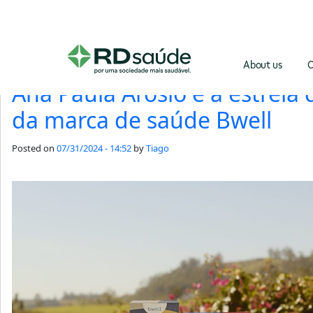
Category Archives: Rele
About us
O
Ana Paula Arósio é a estrel
da marca de saúde Bwell
Posted on
07/31/2024 - 14:52
by
Tiago