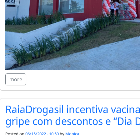
more
RaiaDrogasil incentiva vacin
gripe com descontos e “Dia 
Posted on
06/15/2022 - 10:50
by
Monica