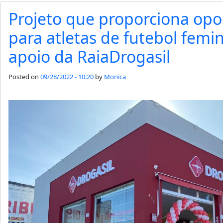
Projeto que proporciona op
para atletas de futebol femi
apoio da RaiaDrogasil
Posted on
09/28/2022 - 10:20
by
Monica