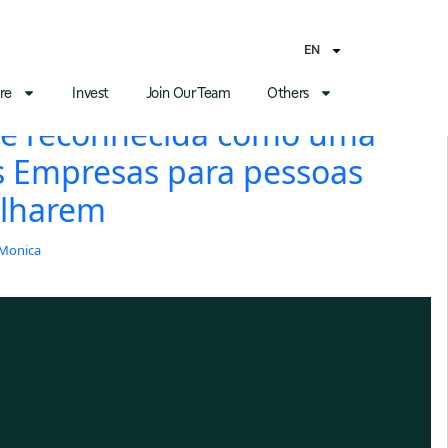
EN
re
Invest
Join Our Team
Others
l é reconhecida como uma
s Empresas para pessoas
alharem
Monica